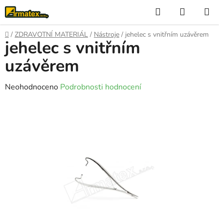
Přejít
Hledat
NÁKUP
na
KOŠÍK
obsah
Domů
/
ZDRAVOTNÍ MATERIÁL
/
Nástroje
/
jehelec s vnitřním uzávěrem
jehelec s vnitřním
uzávěrem
Průměrné
Neohodnoceno
Podrobnosti hodnocení
hodnocení
produktu
je
0,0
z
5
hvězdiček.