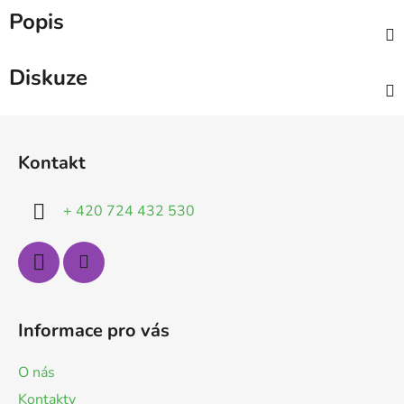
Popis
Diskuze
Z
á
Kontakt
p
a
+ 420 724 432 530
t
í
Informace pro vás
O nás
Kontakty