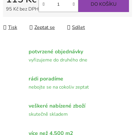
DO KOŠÍKU
95 Kč bez DPH
Měrná cena:
Tisk
Zeptat se
Sdílet
potvrzené objednávky
vyřizujeme do druhého dne
rádi poradíme
nebojte se na cokoliv zeptat
veškeré nabízené zboží
skutečně skladem
více než 4.500 m2