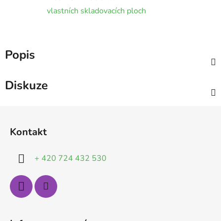
vlastních skladovacích ploch
Popis
Diskuze
Z
á
Kontakt
p
a
+ 420 724 432 530
t
í