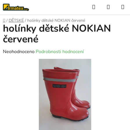
Přejít
Hledat
NÁKUP
na
KOŠÍK
obsah
Domů
/
DĚTSKÉ
/
holínky dětské NOKIAN červené
holínky dětské NOKIAN
červené
Průměrné
Neohodnoceno
Podrobnosti hodnocení
hodnocení
produktu
je
0,0
z
5
hvězdiček.