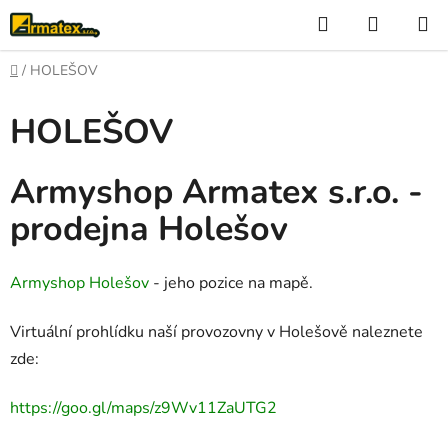
Přejít
Hledat
NÁKUP
na
KOŠÍK
obsah
Domů
/
HOLEŠOV
HOLEŠOV
Armyshop Armatex s.r.o. -
prodejna Holešov
Armyshop Holešov
- jeho pozice na mapě.
Virtuální prohlídku naší provozovny v Holešově naleznete
zde:
https://goo.gl/maps/z9Wv11ZaUTG2