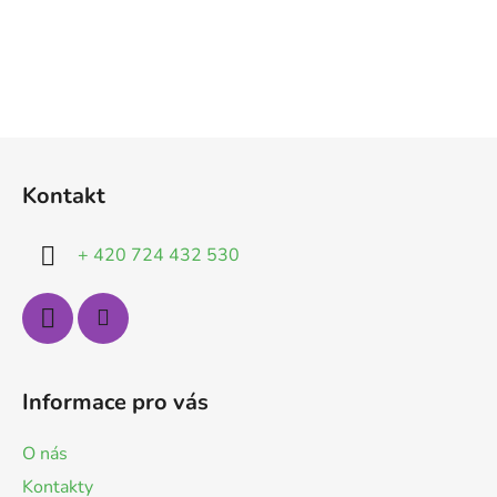
Z
á
Kontakt
p
a
+ 420 724 432 530
t
í
Informace pro vás
O nás
Kontakty