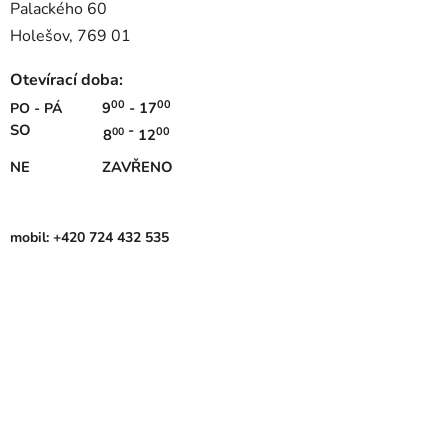
Palackého 60
Holešov, 769 01
Otevírací doba:
00
00
9
- 17
PO - PÁ
SO
-
00
00
8
12
NE ZAVŘENO
mobil: +420 724 432 535