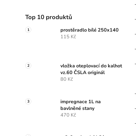
Top 10 produktů
prostěradlo bílé 250x140
115 Kč
vložka oteplovací do kalhot
vz.60 ČSLA originál
80 Kč
impregnace 1L na
bavlněné stany
470 Kč