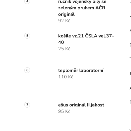
ručník vojenský bílý se
zeleným pruhem AČR
originál
92 Kč
košile vz.21 ČSLA vel.37-
40
25 Kč
teploměr laboratorní
110 Kč
ešus originál II.jakost
95 Kč