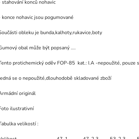
- stahování konců nohavic
- konce nohavic jsou pogumované
Součásti obleku je bunda,kalhoty,rukavice,boty
Gumový obal může být popsaný ....
Tento protichemický oděv FOP-85 kat.: I.A -nepoužité, pouze 
Jedná se o nepoužité,dlouhodobě skladované zboží
Armádní originál
Foto ilustrativní
Tabulka velikostí :