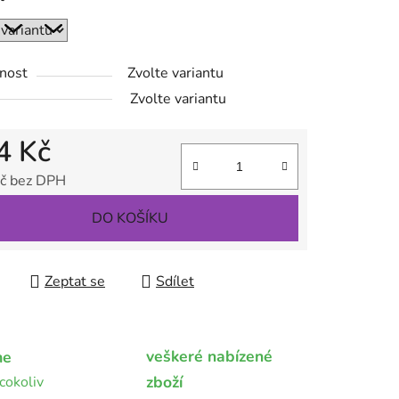
nost
Zvolte variantu
ek.
Zvolte variantu
4 Kč
č bez DPH
 cena:
DO KOŠÍKU
Zeptat se
Sdílet
veškeré nabízené
me
zboží
cokoliv