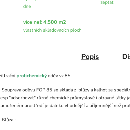
zeptat
dne
více než 4.500 m2
vlastních skladovacích ploch
Popis
Di
Filtrační
protichemický
oděv vz.85.
- Souprava oděvu FOP 85 se skládá z blůzy a kalhot ze speciáln
resp."adsorbovat" různé chemické průmyslové i otravné látky jak
zamořeném prostředí je daleko vhodnější a příjemnější než pr
- Blůza :