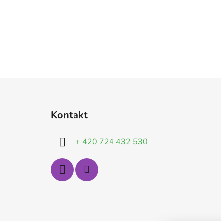
Z
á
Kontakt
p
a
+ 420 724 432 530
t
í