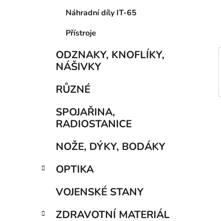
í
Náhradní díly IT-65
p
a
Přístroje
n
e
ODZNAKY, KNOFLÍKY,
l
NÁŠIVKY
RŮZNÉ
SPOJAŘINA,
RADIOSTANICE
NOŽE, DÝKY, BODÁKY
OPTIKA
VOJENSKÉ STANY
ZDRAVOTNÍ MATERIÁL