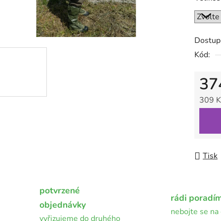
0,0
z
5
Dostup
hvězdič
Kód:
37
309 K
Měrná
Tisk
potvrzené
rádi poradí
objednávky
nebojte se na 
vyřizujeme do druhého