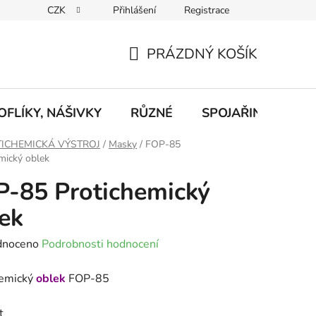
CZK
Přihlášení
Registrace
eklamace
Podmínky ochrany osobních údajů
Odstoupení od
PRÁZDNÝ KOŠÍK
NÁKUPNÍ
KOŠÍK
FLÍKY, NÁŠIVKY
RŮZNÉ
SPOJAŘINA, RADI
ICHEMICKÁ VÝSTROJ
/
Masky
/
FOP-85
mický oblek
-85 Protichemický
ek
né
dnoceno
Podrobnosti hodnocení
ení
hemický
oblek
FOP-85
tu
t