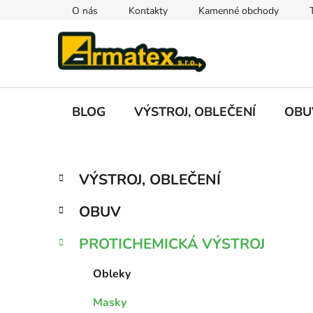
Přejít
O nás
Kontakty
Kamenné obchody
na
obsah
BLOG
VÝSTROJ, OBLEČENÍ
OBU
P
K
Přeskočit
VÝSTROJ, OBLEČENÍ
a
kategorie
o
t
s
OBUV
e
t
g
r
PROTICHEMICKÁ VÝSTROJ
o
a
r
Obleky
i
n
e
n
Masky