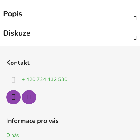
Popis
Diskuze
Z
á
Kontakt
p
a
+ 420 724 432 530
t
í
Informace pro vás
O nás