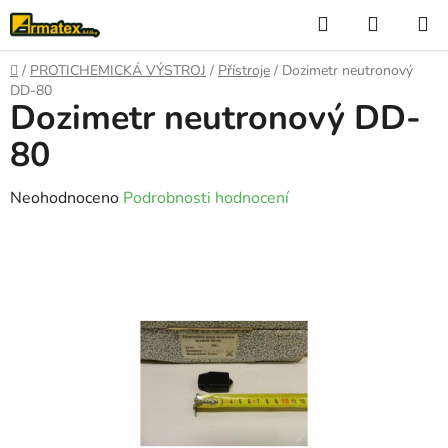
Přejít
Hledat
NÁKUP
na
KOŠÍK
obsah
Domů
/
PROTICHEMICKÁ VÝSTROJ
/
Přístroje
/
Dozimetr neutronový
DD-80
Dozimetr neutronový DD-
80
Průměrné
Neohodnoceno
Podrobnosti hodnocení
hodnocení
produktu
je
0,0
z
5
hvězdiček.