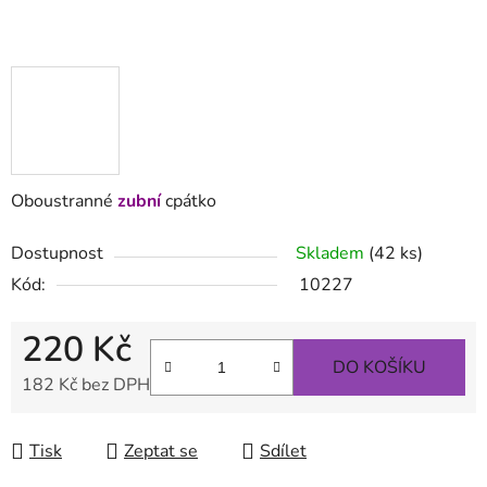
Oboustranné
zubní
cpátko
Dostupnost
Skladem
(42 ks)
Kód:
10227
220 Kč
DO KOŠÍKU
182 Kč bez DPH
Měrná cena:
Tisk
Zeptat se
Sdílet