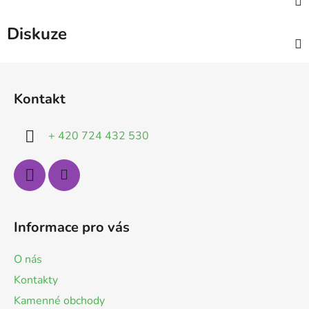
Diskuze
Z
á
Kontakt
p
a
+ 420 724 432 530
t
í
Informace pro vás
O nás
Kontakty
Kamenné obchody