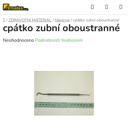
Přejít
Hledat
NÁKUP
na
KOŠÍK
obsah
Domů
/
ZDRAVOTNÍ MATERIÁL
/
Nástroje
/
cpátko zubní oboustranné
cpátko zubní oboustranné
Průměrné
Neohodnoceno
Podrobnosti hodnocení
hodnocení
produktu
je
0,0
z
5
hvězdiček.