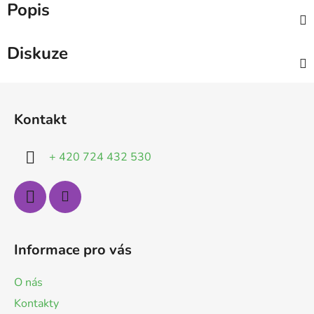
Popis
Diskuze
Z
á
Kontakt
p
a
+ 420 724 432 530
t
í
Informace pro vás
O nás
Kontakty