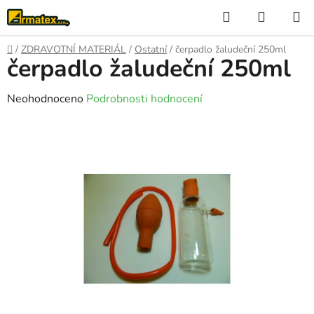
Přejít
Hledat
NÁKUP
na
KOŠÍK
obsah
Domů
/
ZDRAVOTNÍ MATERIÁL
/
Ostatní
/
čerpadlo žaludeční 250ml
čerpadlo žaludeční 250ml
Průměrné
Neohodnoceno
Podrobnosti hodnocení
hodnocení
produktu
je
0,0
z
5
hvězdiček.