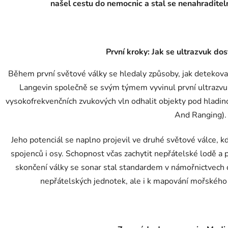
našel cestu do nemocnic a stal se nenahradit
První kroky: Jak se ultrazvuk dos
Během první světové války se hledaly způsoby, jak detekova
Langevin společně se svým týmem vyvinul první ultrazvu
vysokofrekvenčních zvukových vln odhalit objekty pod hladin
And Ranging).
Jeho potenciál se naplno projevil ve druhé světové válce, 
spojenců i osy. Schopnost včas zachytit nepřátelské lodě a
skončení války se sonar stal standardem v námořnictvech c
nepřátelských jednotek, ale i k mapování mořského