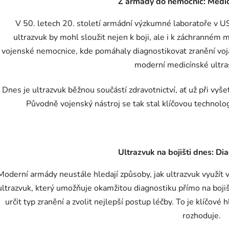
Z armády do nemocnic: Medic
V 50. letech 20. století armádní výzkumné laboratoře v U
ultrazvuk by mohl sloužit nejen k boji, ale i k záchranném 
vojenské nemocnice, kde pomáhaly diagnostikovat zranění voj
moderní medicínské ultra
Dnes je ultrazvuk běžnou součástí zdravotnictví, ať už při vyš
Původně vojenský nástroj se tak stal klíčovou technologi
Ultrazvuk na bojišti dnes: Di
Moderní armády neustále hledají způsoby, jak ultrazvuk využít v
ultrazvuk, který umožňuje okamžitou diagnostiku přímo na boji
určit typ zranění a zvolit nejlepší postup léčby. To je klíčové
rozhoduje.