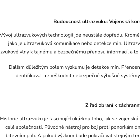
Budoucnost ultrazvuku: Vojenská ko
Vývoj ultrazvukových technologií jde neustále dopředu. Kromě 
jako je ultrazvuková komunikace nebo detekce min. Ultraz
zvukové vlny k tajnému a bezpečnému přenosu informací, a to i
Dalším důležitým polem výzkumu je detekce min. Přenosn
identifikovat a zneškodnit nebezpečné výbušné systémy, a
Z řad zbraní k záchran
Historie ultrazvuku je fascinující ukázkou toho, jak se vojens
celé společnosti. Původně nástroj pro boj proti ponorkám dne
bitevním poli. A pokud výzkum bude pokračovat stejným tem