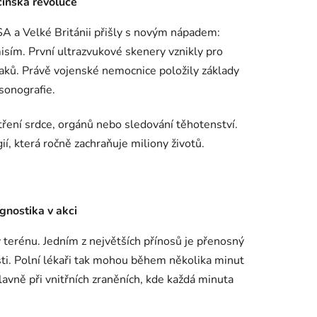
ínská revoluce
SA a Velké Británii přišly s novým nápadem:
misím. První ultrazvukové skenery vznikly pro
aků. Právě vojenské nemocnice položily základy
sonografie.
etření srdce, orgánů nebo sledování těhotenství.
í, která ročně zachraňuje miliony životů.
agnostika v akci
 terénu. Jedním z největších přínosů je přenosný
šti. Polní lékaři tak mohou během několika minut
 hlavně při vnitřních zraněních, kde každá minuta