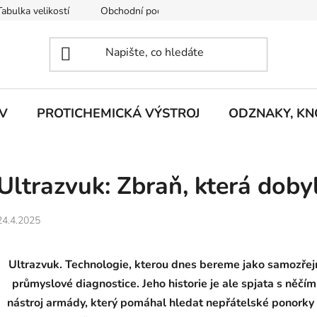
Tabulka velikostí
Obchodní podmínky
Vrácení zboží
R
V
PROTICHEMICKÁ VÝSTROJ
ODZNAKY, KNO
Ultrazvuk: Zbraň, která doby
24.4.2025
Ultrazvuk. Technologie, kterou dnes bereme jako samozřejm
průmyslové diagnostice. Jeho historie je ale spjata s něčím
nástroj armády, který pomáhal hledat nepřátelské ponorky a