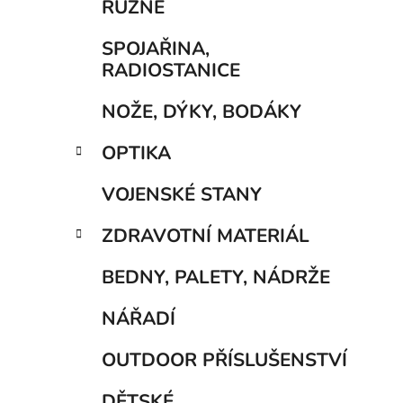
RŮZNÉ
p
a
SPOJAŘINA,
n
RADIOSTANICE
e
NOŽE, DÝKY, BODÁKY
l
OPTIKA
VOJENSKÉ STANY
ZDRAVOTNÍ MATERIÁL
BEDNY, PALETY, NÁDRŽE
NÁŘADÍ
OUTDOOR PŘÍSLUŠENSTVÍ
DĚTSKÉ