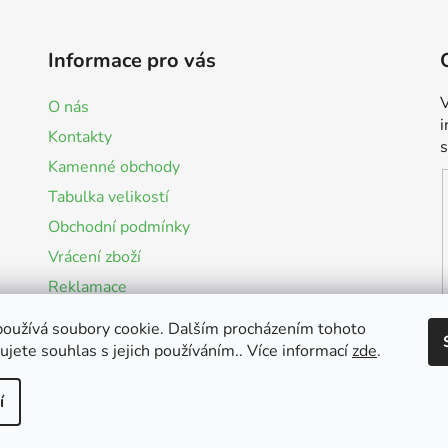
Informace pro vás
V
O nás
Kontakty
Kamenné obchody
Tabulka velikostí
Obchodní podmínky
Vrácení zboží
Reklamace
Podmínky ochrany osobních údajů
oužívá soubory cookie. Dalším procházením tohoto
Odstoupení od smlouvy
jete souhlas s jejich používáním.. Více informací
zde
.
í
vyhrazena.
Upravit nastavení cookies