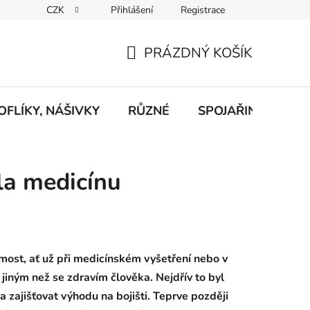
CZK
Přihlášení
Registrace
eklamace
Podmínky ochrany osobních údajů
Odstoupení od
PRÁZDNÝ KOŠÍK
NÁKUPNÍ
KOŠÍK
FLÍKY, NÁŠIVKY
RŮZNÉ
SPOJAŘINA, RADI
la medicínu
ost, ať už při medicínském vyšetření nebo v
 jiným než se zdravím člověka. Nejdřív to byl
 zajišťovat výhodu na bojišti. Teprve později