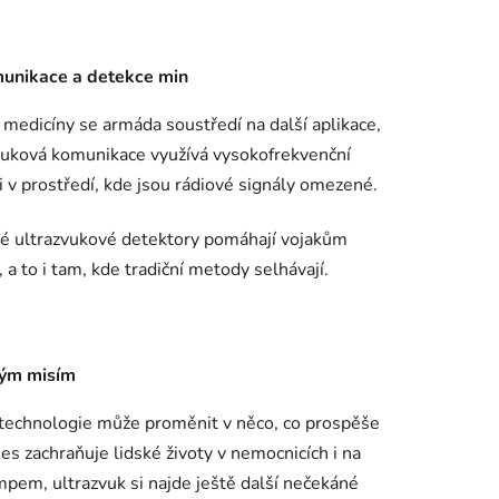
munikace a detekce min
medicíny se armáda soustředí na další aplikace,
vuková komunikace využívá vysokofrekvenční
 v prostředí, kde jsou rádiové signály omezené.
é ultrazvukové detektory pomáhají vojakům
 to i tam, kde tradiční metody selhávají.
ným misím
ká technologie může proměnit v něco, co prospěše
s zachraňuje lidské životy v nemocnicích i na
pem, ultrazvuk si najde ještě další nečekáné