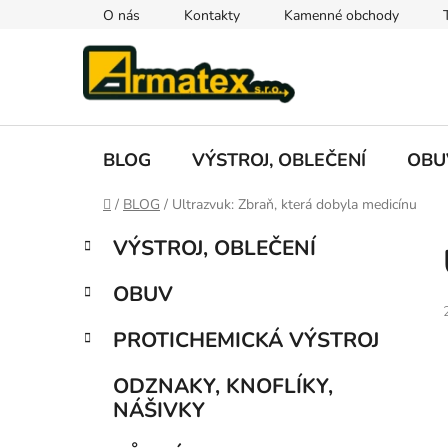
Přejít
O nás
Kontakty
Kamenné obchody
na
obsah
BLOG
VÝSTROJ, OBLEČENÍ
OBU
Domů
/
BLOG
/
Ultrazvuk: Zbraň, která dobyla medicínu
P
K
Přeskočit
VÝSTROJ, OBLEČENÍ
a
kategorie
o
t
s
OBUV
e
t
g
r
PROTICHEMICKÁ VÝSTROJ
o
a
r
ODZNAKY, KNOFLÍKY,
i
n
NÁŠIVKY
e
n
í