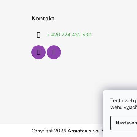
Z
á
Kontakt
p
a
+ 420 724 432 530
t
í
Tento web p
webu vyjadřu
Nastaven
Copyright 2026
Armatex s.r.o.
. Všechna práva 