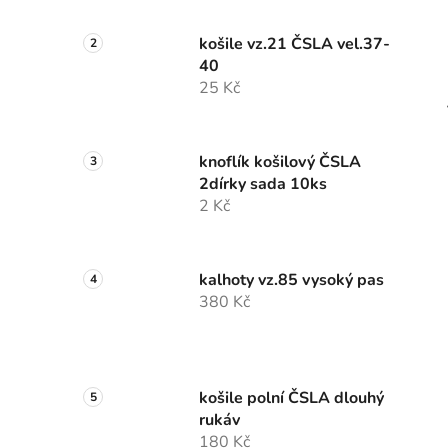
košile vz.21 ČSLA vel.37-
40
25 Kč
knoflík košilový ČSLA
2dírky sada 10ks
2 Kč
kalhoty vz.85 vysoký pas
380 Kč
košile polní ČSLA dlouhý
rukáv
180 Kč