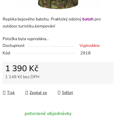
Replika bojového batohu. Praktický odolný
batoh
pro
outdoor,turistiku,kempování
Položka byla vyprodána…
Dostupnost
Vyprodáno
Kód:
2918
1 390 Kč
1 149 Kč bez DPH
Měrná cena:
Tisk
Zeptat se
Sdílet
potvrzené objednávky