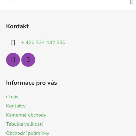
Z
á
Kontakt
p
a
+ 420 724 432 530
t
í
Informace pro vás
O nás
Kontakty
Kamenné obchody
Tabulka velikostí
Obchodní podmínky