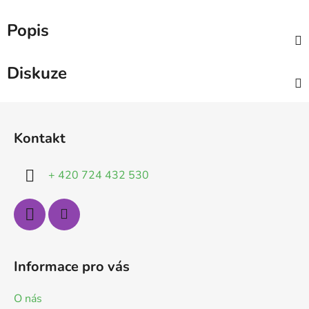
Popis
Diskuze
Z
á
Kontakt
p
a
+ 420 724 432 530
t
í
Informace pro vás
O nás