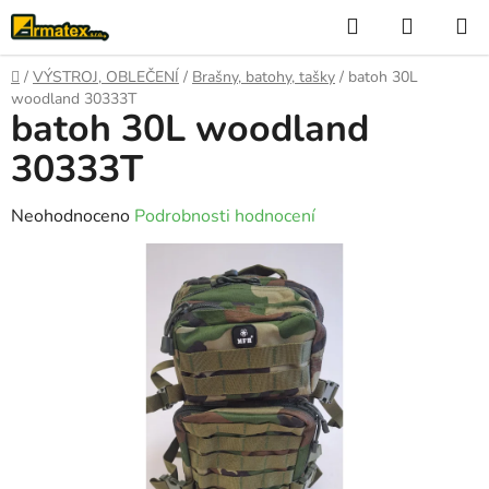
Přejít
Hledat
NÁKUP
na
KOŠÍK
obsah
Domů
/
VÝSTROJ, OBLEČENÍ
/
Brašny, batohy, tašky
/
batoh 30L
woodland 30333T
batoh 30L woodland
30333T
Průměrné
Neohodnoceno
Podrobnosti hodnocení
hodnocení
produktu
je
0,0
z
5
hvězdiček.